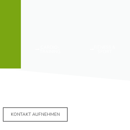
CARDIO-
FITNESS &
TRAINING
SPORT
KONTAKT AUFNEHMEN