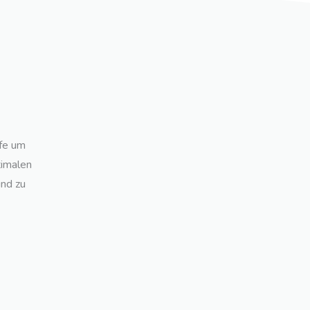
ffe um
timalen
und zu