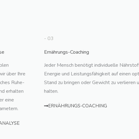
- 03
se
Ernährungs-Coaching
blen
Jeder Mensch benötigt individuelle Nährsto
r über Ihre
Energie und Leistungsfähigkeit auf einen op
liches Ruhe-
Stand zu bringen oder Gewicht zu verlieren 
nd erhalten
halten.
er eine
ERNÄHRUNGS-COACHING
rametern.
ANALYSE