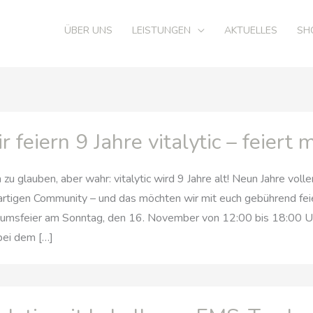
ÜBER UNS
LEISTUNGEN
AKTUELLES
SH
r feiern 9 Jahre vitalytic – feiert m
zu glauben, aber wahr: vitalytic wird 9 Jahre alt! Neun Jahre voll
rtigen Community – und das möchten wir mit euch gebührend feier
äumsfeier am Sonntag, den 16. November von 12:00 bis 18:00 Uh
bei dem […]