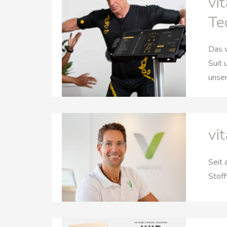
vi
Te
Das v
Suit 
unser
vi
Seit 
Stoff