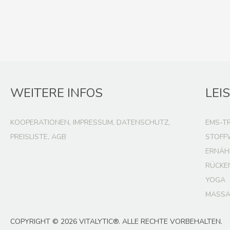
WEITERE INFOS
LEI
KOOPERATIONEN, IMPRESSUM, DATENSCHUTZ,
EMS-T
PREISLISTE, AGB
STOFF
ERNÄH
RÜCKE
YOGA
MASSA
COPYRIGHT © 2026 VITALYTIC®. ALLE RECHTE VORBEHALTEN.