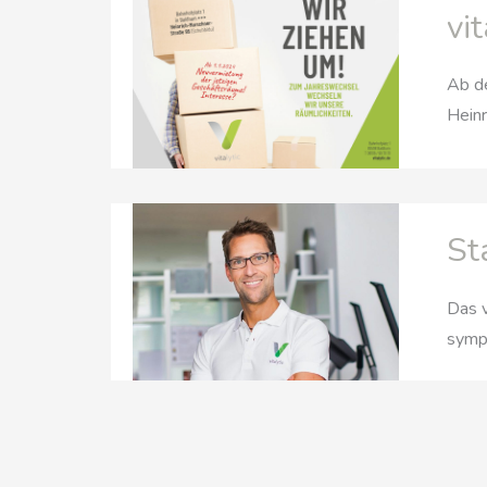
vi
Ab de
Heinr
St
Das v
sympa