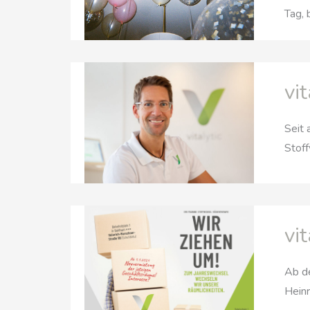
Tag, 
vi
Seit 
Stoff
vi
Ab de
Heinr